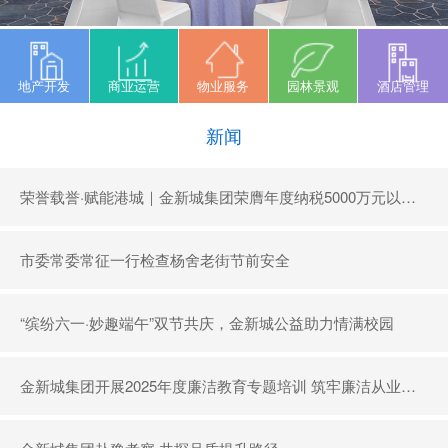
地产开发
商业运营
物业服务
园林景观
酒店管理
新闻
荣誉载誉·赋能港城｜金新城集团荣膺年度纳税5000万元以上企业荣誉称号
市委常委常征一行检查杨舍老街节前安全
“缤纷六一·妙趣端午”双节共庆，金新城公益助力情满校园
金新城集团开展2025年度廉洁教育专题培训 筑牢廉洁从业防线