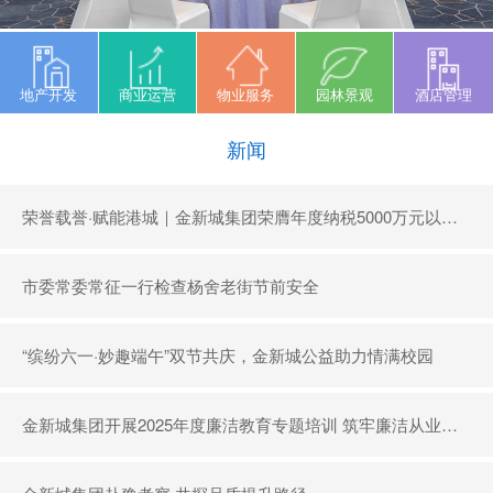
地产开发
商业运营
物业服务
园林景观
酒店管理
新闻
荣誉载誉·赋能港城｜金新城集团荣膺年度纳税5000万元以上企业荣誉称号
市委常委常征一行检查杨舍老街节前安全
“缤纷六一·妙趣端午”双节共庆，金新城公益助力情满校园
金新城集团开展2025年度廉洁教育专题培训 筑牢廉洁从业防线